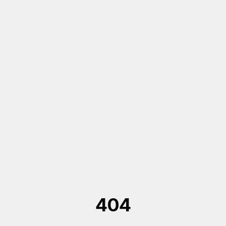
Saltar al contenido principal
404