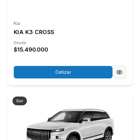
Fiat
CityCar
FIAT 500E
Desde
$19.990.000
Precio con iva incluido
Cotizar
Kia
Comercial
KIA FRONTIER
Desde
$20.579.832