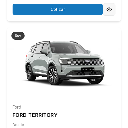
Desde
$24.990.000
Precio con iva incluido
Kia
Otro
KIA TASMAN
Desde
$24.990.000