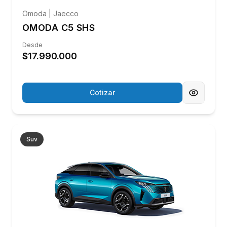
Un proceso claro, acompañado y sin sorpresas,
para que compres tu usado con total
tranquilidad.
1
Selección Certificada
Vehículos revisados bajo estándares de calidad,
con inspección técnica previa a la venta.
2