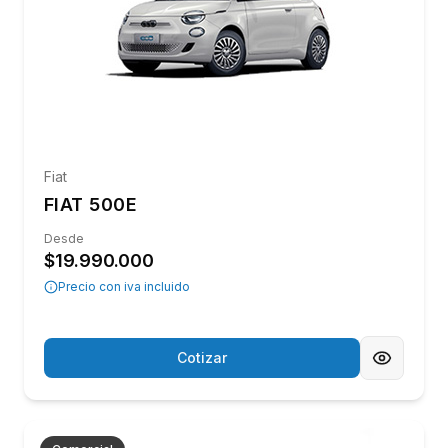
¿POR QUÉ ELEGIR VALENZUELA &
DELARZE?
Más que un concesionario, somos un equipo
con trayectoria, respaldo y compromiso real
con cada cliente. Te acompañamos antes,
durante y después de tu compra, asegurando
una experiencia transparente y segura.
Garantía y Respaldo
Vehículos revisados bajo estándares de calidad, con