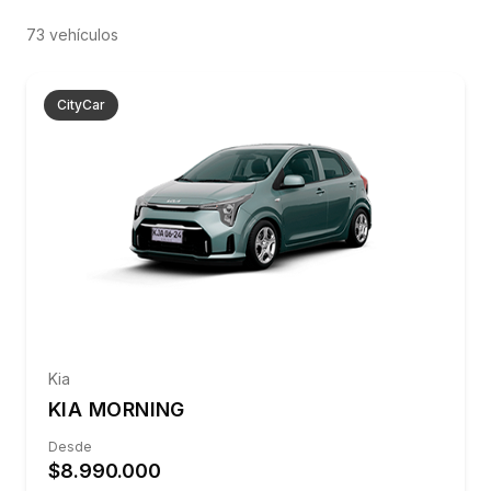
73
vehículo
s
CityCar
Llamar al
228404000
Agenda tu Servicio
Kia
KIA MORNING
Desde
$8.990.000