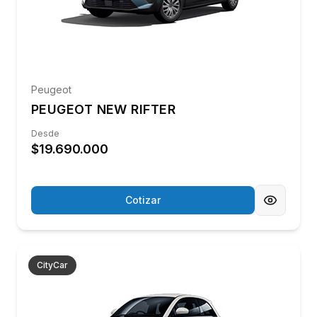
4
Sección Confiable
Más que una compra, una experiencia respaldada
por trayectoria y compromiso.
Ver autos usados disponibles