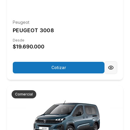
Transparencia Total
Información clara, precios visibles y
acompañamiento en todo el proceso. Sin letras
chicas.
3
Financiamiento Disponible
Opciones de crédito y gestión rápida para que
puedas concretar tu compra sin complicaciones.