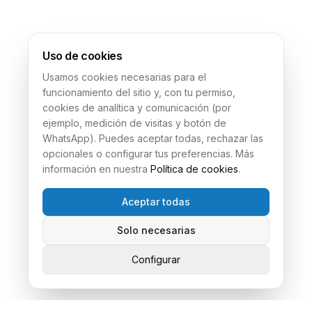
Red de Sucursales
Uso de cookies
Presencia en distintas ciudades para brindarte
Usamos cookies necesarias para el
atención rápida y cercana.
funcionamiento del sitio y, con tu permiso,
cookies de analítica y comunicación (por
ejemplo, medición de visitas y botón de
WhatsApp). Puedes aceptar todas, rechazar las
opcionales o configurar tus preferencias. Más
información en nuestra
Política de cookies
.
Opciones de Financiamiento
Aceptar todas
Gestión ágil de crédito y alternativas adaptadas a tu
Solo necesarias
perfil.
Configurar