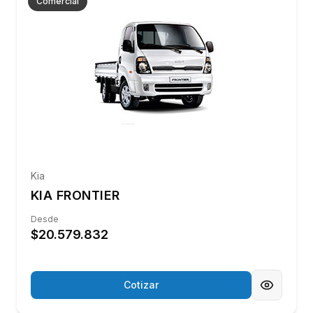
respaldo y acompañamiento en cada etapa del
proceso.
Más de 40 años de experiencia
Trayectoria que nos posiciona como un
concesionario sólido y confiable en el mercado
automotriz.