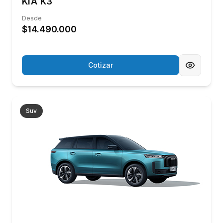
Desde
$17.990.000
Cotizar
Nuevo
Híbrido
Omoda | Jaecco
OMODA C5 SHS
Desde
$17.990.000
Cotizar