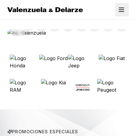
Saltar al contenido principal
Valenzuela Delarze | Concesionario oficial Kia, Honda, For
Marcas
Honda
Ford
Jeep
Fiat
RAM
Kia
Omoda | Jaecco
Peugeot
Vehículos
PROMOCIONES ESPECIALES
Nuevos