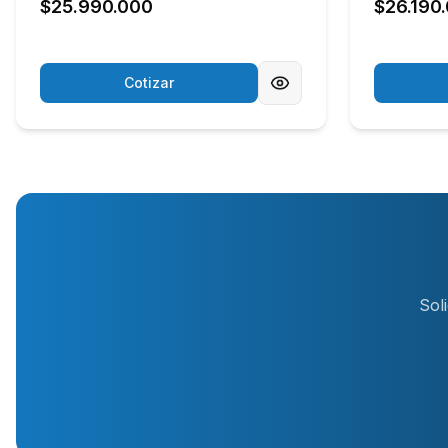
$25.990.000
$26.190
Cotizar
Sol