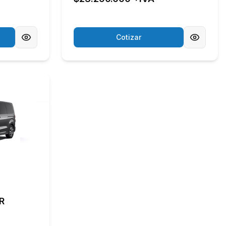
Cotizar
R