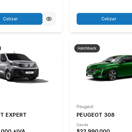
Cotizar
Cotizar
Hatchback
Peugeot
T EXPERT
PEUGEOT 308
Desde
.000 +IVA
$22.990.000