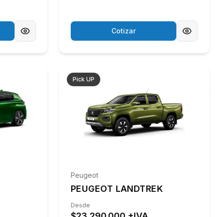
Cotizar
Pick UP
Peugeot
PEUGEOT LANDTREK
Desde
$23.290.000 +IVA