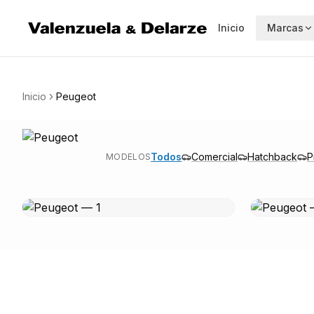
Saltar al contenido principal
Inicio
Marcas
Peugeot
| Vehículos nuevos en Valenzuela Delarze
Inicio
Peugeot
Todos
Comercial
Hatchback
P
MODELOS