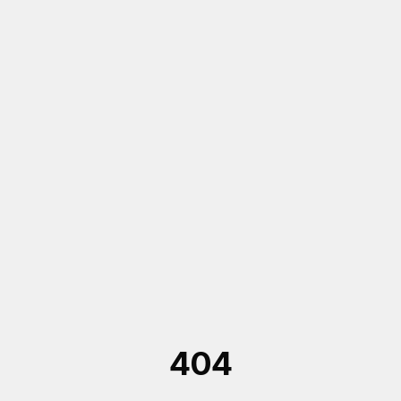
Saltar al contenido principal
404