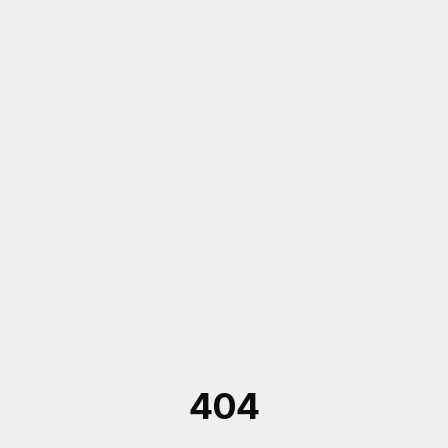
Saltar al contenido principal
404