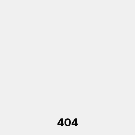
Saltar al contenido principal
404