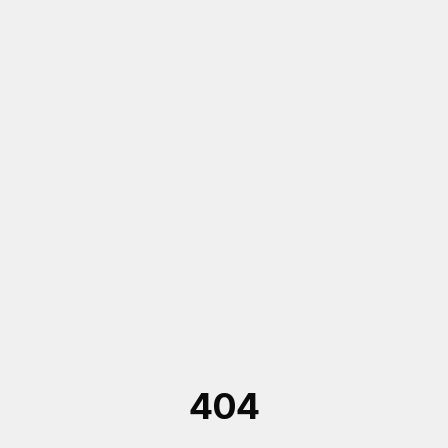
Saltar al contenido principal
404