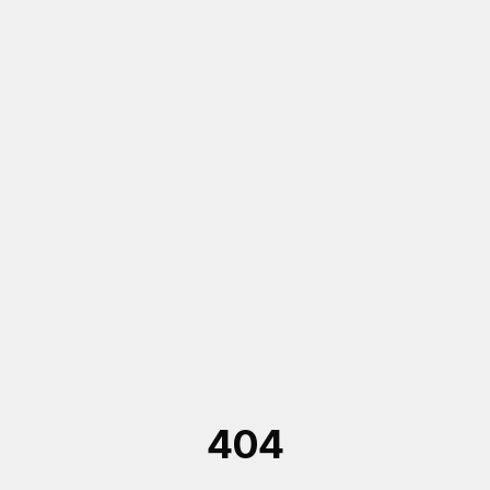
Saltar al contenido principal
404